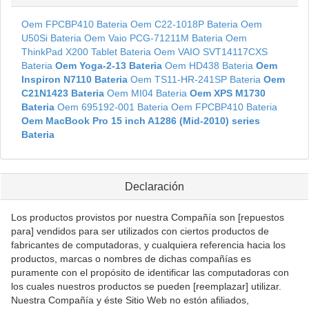
Oem FPCBP410 Bateria
Oem C22-1018P Bateria
Oem
U50Si Bateria
Oem Vaio PCG-71211M Bateria
Oem
ThinkPad X200 Tablet Bateria
Oem VAIO SVT14117CXS
Bateria
Oem Yoga-2-13 Bateria
Oem HD438 Bateria
Oem
Inspiron N7110 Bateria
Oem TS11-HR-241SP Bateria
Oem
C21N1423 Bateria
Oem MI04 Bateria
Oem XPS M1730
Bateria
Oem 695192-001 Bateria
Oem FPCBP410 Bateria
Oem MacBook Pro 15 inch A1286 (Mid-2010) series
Bateria
Declaración
Los productos provistos por nuestra Compañía son [repuestos
para] vendidos para ser utilizados con ciertos productos de
fabricantes de computadoras, y cualquiera referencia hacia los
productos, marcas o nombres de dichas compañías es
puramente con el propósito de identificar las computadoras con
los cuales nuestros productos se pueden [reemplazar] utilizar.
Nuestra Compañía y éste Sitio Web no estón afiliados,