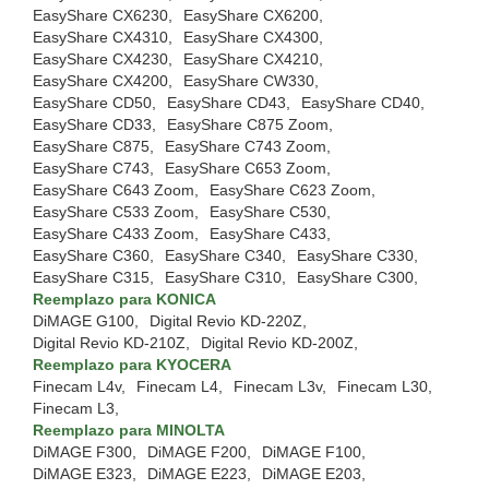
EasyShare CX6230,
EasyShare CX6200,
EasyShare CX4310,
EasyShare CX4300,
EasyShare CX4230,
EasyShare CX4210,
EasyShare CX4200,
EasyShare CW330,
EasyShare CD50,
EasyShare CD43,
EasyShare CD40,
EasyShare CD33,
EasyShare C875 Zoom,
EasyShare C875,
EasyShare C743 Zoom,
EasyShare C743,
EasyShare C653 Zoom,
EasyShare C643 Zoom,
EasyShare C623 Zoom,
EasyShare C533 Zoom,
EasyShare C530,
EasyShare C433 Zoom,
EasyShare C433,
EasyShare C360,
EasyShare C340,
EasyShare C330,
EasyShare C315,
EasyShare C310,
EasyShare C300,
Reemplazo para KONICA
DiMAGE G100,
Digital Revio KD-220Z,
Digital Revio KD-210Z,
Digital Revio KD-200Z,
Reemplazo para KYOCERA
Finecam L4v,
Finecam L4,
Finecam L3v,
Finecam L30,
Finecam L3,
Reemplazo para MINOLTA
DiMAGE F300,
DiMAGE F200,
DiMAGE F100,
DiMAGE E323,
DiMAGE E223,
DiMAGE E203,