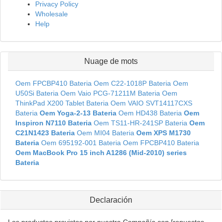
Privacy Policy
Wholesale
Help
Nuage de mots
Oem FPCBP410 Bateria
Oem C22-1018P Bateria
Oem
U50Si Bateria
Oem Vaio PCG-71211M Bateria
Oem
ThinkPad X200 Tablet Bateria
Oem VAIO SVT14117CXS
Bateria
Oem Yoga-2-13 Bateria
Oem HD438 Bateria
Oem
Inspiron N7110 Bateria
Oem TS11-HR-241SP Bateria
Oem
C21N1423 Bateria
Oem MI04 Bateria
Oem XPS M1730
Bateria
Oem 695192-001 Bateria
Oem FPCBP410 Bateria
Oem MacBook Pro 15 inch A1286 (Mid-2010) series
Bateria
Declaración