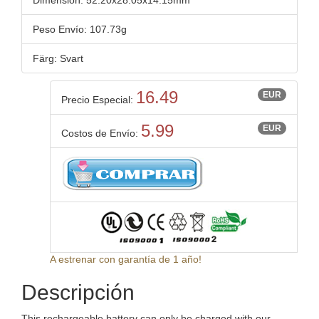
Dimensión: 52.20x28.05x14.15mm
Peso Envío: 107.73g
Färg: Svart
16.49
EUR
Precio Especial:
5.99
EUR
Costos de Envío:
A estrenar con garantía de 1 año!
Descripción
This rechargeable battery can only be charged with our