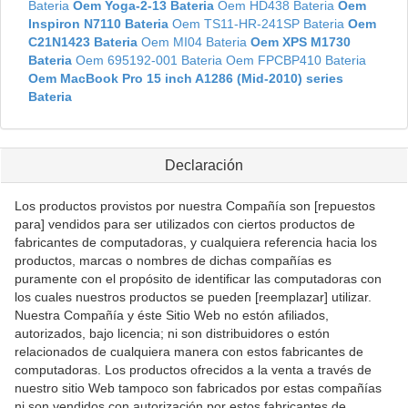
Bateria
Oem Yoga-2-13 Bateria
Oem HD438 Bateria
Oem
Inspiron N7110 Bateria
Oem TS11-HR-241SP Bateria
Oem
C21N1423 Bateria
Oem MI04 Bateria
Oem XPS M1730
Bateria
Oem 695192-001 Bateria
Oem FPCBP410 Bateria
Oem MacBook Pro 15 inch A1286 (Mid-2010) series
Bateria
Declaración
Los productos provistos por nuestra Compañía son [repuestos
para] vendidos para ser utilizados con ciertos productos de
fabricantes de computadoras, y cualquiera referencia hacia los
productos, marcas o nombres de dichas compañías es
puramente con el propósito de identificar las computadoras con
los cuales nuestros productos se pueden [reemplazar] utilizar.
Nuestra Compañía y éste Sitio Web no estón afiliados,
autorizados, bajo licencia; ni son distribuidores o estón
relacionados de cualquiera manera con estos fabricantes de
computadoras. Los productos ofrecidos a la venta a través de
nuestro sitio Web tampoco son fabricados por estas compañías
ni son vendidos con autorización por estos fabricantes de