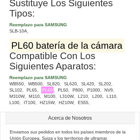
Sustituye Los Siguientes
Tipos:
Reemplazo para SAMSUNG
SLB-10A,
PL60 batería de la cámara
Compatible Con Los
Siguientes Aparatos:
Reemplazo para SAMSUNG
WB550,
WB500,
SL820,
SL620,
SL420,
SL202,
SL102,
PL65,
PL60
,
PL50,
P800,
P1000,
NV9,
M310W,
M110,
M100,
L310W,
L210,
L200,
L110,
L100,
IT100,
HZ15W,
HZ10W,
ES55,
Acerca de Nosotros
Enviamos sus pedidos en todos los países miembros de la
Unión Europea, Suiza y los territorios de ultramar.