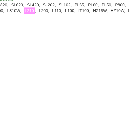
820,
SL620,
SL420,
SL202,
SL102,
PL65,
PL60,
PL50,
P800,
0,
L310W,
L210
,
L200,
L110,
L100,
IT100,
HZ15W,
HZ10W,