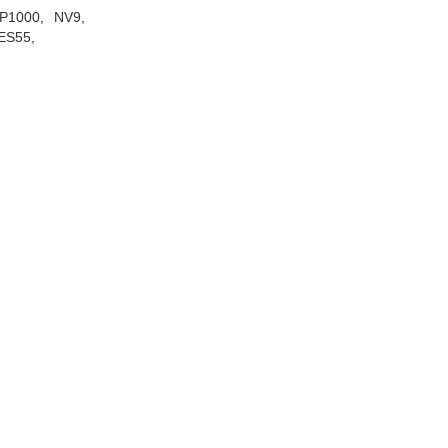
P1000,
NV9,
ES55,