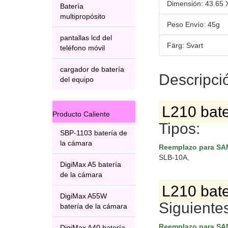
Dimensión: 43.65
Batería
multipropósito
Peso Envío: 45g
pantallas lcd del
Färg: Svart
teléfono móvil
cargador de batería
Descripci
del equipo
L210 bate
Producto Caliente
Tipos:
SBP-1103 batería de
la cámara
Reemplazo para S
SLB-10A,
DigiMax A5 batería
de la cámara
L210 bate
DigiMax A55W
Siguiente
batería de la cámara
Reemplazo para S
DigiMax A40 batería