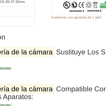
 X31.65 X7.32mm
A estrenar con garantía de 1 año!
ón
ría de la cámara
Sustituye Los S
AMSUNG
ría de la cámara
Compatible Co
s Aparatos:
AMSUNG