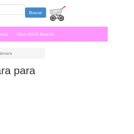
Buscar
ería
Oem ASUS Batería
cámara
ra para