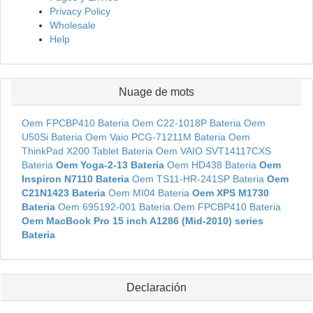
Privacy Policy
Wholesale
Help
Nuage de mots
Oem FPCBP410 Bateria
Oem C22-1018P Bateria
Oem
U50Si Bateria
Oem Vaio PCG-71211M Bateria
Oem
ThinkPad X200 Tablet Bateria
Oem VAIO SVT14117CXS
Bateria
Oem Yoga-2-13 Bateria
Oem HD438 Bateria
Oem
Inspiron N7110 Bateria
Oem TS11-HR-241SP Bateria
Oem
C21N1423 Bateria
Oem MI04 Bateria
Oem XPS M1730
Bateria
Oem 695192-001 Bateria
Oem FPCBP410 Bateria
Oem MacBook Pro 15 inch A1286 (Mid-2010) series
Bateria
Declaración