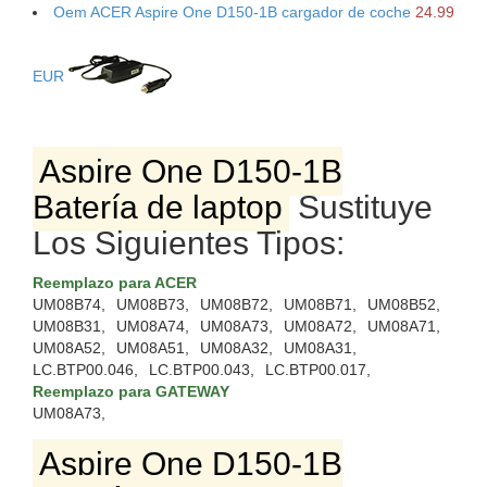
Oem ACER Aspire One D150-1B cargador de coche
24.99
EUR
Aspire One D150-1B
Batería de laptop
Sustituye
Los Siguientes Tipos:
Reemplazo para ACER
UM08B74,
UM08B73,
UM08B72,
UM08B71,
UM08B52,
UM08B31,
UM08A74,
UM08A73,
UM08A72,
UM08A71,
UM08A52,
UM08A51,
UM08A32,
UM08A31,
LC.BTP00.046,
LC.BTP00.043,
LC.BTP00.017,
Reemplazo para GATEWAY
UM08A73,
Aspire One D150-1B