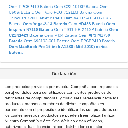
Oem FPCBP410 Bateria
Oem C22-1018P Bateria
Oem
U50Si Bateria
Oem Vaio PCG-71211M Bateria
Oem
ThinkPad X200 Tablet Bateria
Oem VAIO SVT14117CXS
Bateria
Oem Yoga-2-13 Bateria
Oem HD438 Bateria
Oem
Inspiron N7110 Bateria
Oem TS11-HR-241SP Bateria
Oem
C21N1423 Bateria
Oem MI04 Bateria
Oem XPS M1730
Bateria
Oem 695192-001 Bateria
Oem FPCBP410 Bateria
Oem MacBook Pro 15 inch A1286 (Mid-2010) series
Bateria
Declaración
Los productos provistos por nuestra Compañía son [repuestos
para] vendidos para ser utilizados con ciertos productos de
fabricantes de computadoras, y cualquiera referencia hacia los
productos, marcas o nombres de dichas compañías es
puramente con el propósito de identificar las computadoras con
los cuales nuestros productos se pueden [reemplazar] utilizar.
Nuestra Compañía y éste Sitio Web no estón afiliados,
autorizados, bajo licencia; ni son distribuidores o estón