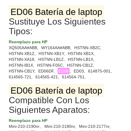
ED06 Batería de laptop
Sustituye Los Siguientes
Tipos:
Reemplazo para HP
XQ505AA#ABB,
WY164AA#ABB,
HSTNN-XB2C,
HSTNN-XB1Z,
HSTNN-XB1Y,
HSTNN-XB1X,
HSTNN-XA18,
HSTNN-LB1Z,
HSTNN-LB1X,
HSTNN-IB1X,
HSTNN-F05C,
HSTNN-CB1Z,
HSTNN-CB1Y,
ED06DF,
ED06
,
ED03,
614875-001,
614565-721,
614565-421,
614564-751,
ED06 Batería de laptop
Compatible Con Los
Siguientes Aparatos:
Reemplazo para HP
Mini-210-2190nr.,
Mini-210-2180nr,
Mini-210-2177nr,