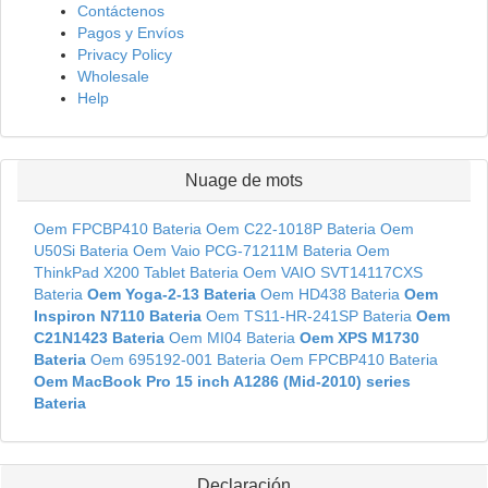
Contáctenos
Pagos y Envíos
Privacy Policy
Wholesale
Help
Nuage de mots
Oem FPCBP410 Bateria
Oem C22-1018P Bateria
Oem
U50Si Bateria
Oem Vaio PCG-71211M Bateria
Oem
ThinkPad X200 Tablet Bateria
Oem VAIO SVT14117CXS
Bateria
Oem Yoga-2-13 Bateria
Oem HD438 Bateria
Oem
Inspiron N7110 Bateria
Oem TS11-HR-241SP Bateria
Oem
C21N1423 Bateria
Oem MI04 Bateria
Oem XPS M1730
Bateria
Oem 695192-001 Bateria
Oem FPCBP410 Bateria
Oem MacBook Pro 15 inch A1286 (Mid-2010) series
Bateria
Declaración